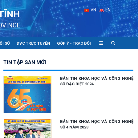
VN
EN
TĨNH
OVINCE
ỔI SỐ
DVC TRỰC TUYẾN
GÓP Ý - TRAO ĐỔI
TIN TẬP SAN MỚI
BẢN TIN KHOA HỌC VÀ CÔNG NGHỆ
SỐ ĐẶC BIỆT 2024
BẢN TIN KHOA HỌC VÀ CÔNG NGHỆ
SỐ 4 NĂM 2023