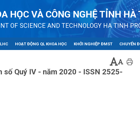
A HỌC VÀ CÔNG NGHỆ TỈNH HÀ 
NT OF SCIENCE AND TECHNOLOGY HA TINH PR
QLHC
HOẠT ĐỘNG QL KHOA HỌC
KHỞI NGHIỆP ĐMST
CHUYỂN Đ
 số Quý IV - năm 2020 - ISSN 2525-