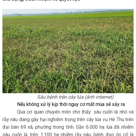
Sâu bệnh trên cây lúa (ảnh internet)
Nếu không xử lý kịp thời nguy cơ mất mùa sẽ xảy ra
Qua cơ quan chuyên môn cho thấy: sâu cuốn lá nhỏ và
rầy nâu đang gây hại nghiêm trọng trên cây lúa vụ Hè Thu trên
đại bàn 69 xã, phường trong tỉnh. Gần 6.000 ha lúa đã nhiễm
sâu cuốn lá, trên 1.100 ha nhiễm rầy nâu; bệnh đạo ôn cổ lá