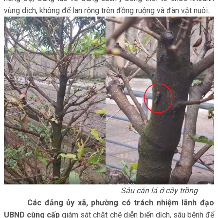
vùng dịch, không để lan rộng trên đồng ruộng và đàn vật nuôi.
Sâu cắn lá ở cây trồng
Các đảng ủy xã, phường có trách nhiệm lãnh đạo
UBND cùng cấp
giám sát chặt chẽ diễn biến dịch, sâu bệnh để