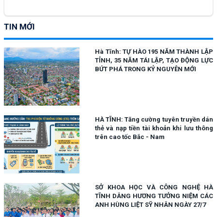
TIN MỚI
Hà Tĩnh: TỰ HÀO 195 NĂM THÀNH LẬP
TỈNH, 35 NĂM TÁI LẬP, TẠO ĐỘNG LỰC
BỨT PHÁ TRONG KỶ NGUYÊN MỚI
HÀ TĨNH: Tăng cường tuyên truyền dán
thẻ và nạp tiền tài khoản khi lưu thông
trên cao tốc Bắc - Nam
SỞ KHOA HỌC VÀ CÔNG NGHỆ HÀ
TĨNH DÂNG HƯƠNG TƯỞNG NIỆM CÁC
ANH HÙNG LIỆT SỸ NHÂN NGÀY 27/7