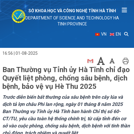
SỞ KHOA HỌC VÀ CÔNG NGHỆ TỈNH HÀ TĨNH
DEPARTMENT OF SCIENCE AND TECHNOLOGY HA
TINH PROVINCE
VN
EN
16:56 | 01-08-2025
Ban Thường vụ Tỉnh ủy Hà Tĩnh chỉ đạo
Quyết liệt phòng, chống sâu bệnh, dịch
bệnh, bảo vệ vụ Hè Thu 2025
Trước diễn biến bất thường của sâu bệnh trên cây lúa và
dịch tả lợn châu Phi lan rộng, ngày 01 tháng 8 năm 2025
Ban Thường vụ Tỉnh ủy Hà Tĩnh ban hành Chỉ thị số 60-
CT/TU, yêu cầu toàn hệ thống chính trị, từ cấp tỉnh đến cơ
sở vào cuộc phòng, chống sâu bệnh, dịch bệnh với tinh thần
chủ động, trách nhiệm và quyết liệt.