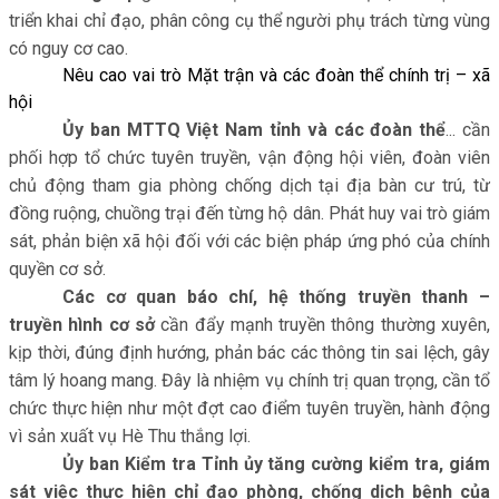
triển khai chỉ đạo, phân công cụ thể người phụ trách từng vùng
có nguy cơ cao.
Nêu cao vai trò Mặt trận và các đoàn thể chính trị – xã
hội
Ủy ban MTTQ Việt Nam tỉnh và các đoàn thể
... cần
phối hợp tổ chức tuyên truyền, vận động hội viên, đoàn viên
chủ động tham gia phòng chống dịch tại địa bàn cư trú, từ
đồng ruộng, chuồng trại đến từng hộ dân. Phát huy vai trò giám
sát, phản biện xã hội đối với các biện pháp ứng phó của chính
quyền cơ sở.
Các cơ quan báo chí, hệ thống truyền thanh –
truyền hình cơ sở
cần đẩy mạnh truyền thông thường xuyên,
kịp thời, đúng định hướng, phản bác các thông tin sai lệch, gây
tâm lý hoang mang. Đây là nhiệm vụ chính trị quan trọng, cần tổ
chức thực hiện như một đợt cao điểm tuyên truyền, hành động
vì sản xuất vụ Hè Thu thắng lợi.
Ủy ban Kiểm tra Tỉnh ủy tăng cường kiểm tra, giám
sát việc thực hiện chỉ đạo phòng, chống dịch bệnh của