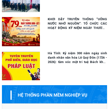
KHƠI DẬY TRUYỀN THỐNG “UỐNG
NƯỚC NHỚ NGUỒN”: TỔ CHỨC CÁC
HOẠT ĐỘNG KỶ NIỆM NGÀY THƯƠNG
BINH - LIỆT SĨ (27/7/1947 - 27/7/2026)
Hà Tĩnh: Kỷ niệm 300 năm ngày sinh
danh nhân văn hóa Lê Quý Đôn (1726 -
2026): tầm vóc một trí tuệ Bách khoa
Đại Việt
HỆ THỐNG PHẦN MỀM NGHIỆP VỤ