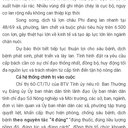
xuất hiện rải rác. Nhiều vùng đã ghi nhận cháy lá cục bộ, nguy
cơ lan rộng nếu không can thiệp kịp thời.
Song song, dịch tả lợn châu Phi đang lan nhanh tại
48/69 xã, phường, làm chết và buộc phải tiêu hủy trên 6.500
con lợn, gây thiệt hại lớn về kinh tế và tạo áp lực lớn lên ngành
chăn nuôi.
Dự báo thời tiết tiếp tục thuận lợi cho sâu bệnh, dịch
bệnh phát sinh, phát triển và lây lan. Tình hình đặt ra yêu cầu
cấp bách cần có sự chỉ đạo thống nhất, đồng bộ, huy động tối
đa nguồn lực và trách nhiệm từ cấp tỉnh đến tận hộ nông dân.
Cả hệ thống chính trị vào cuộc:
Chỉ thị 60-CT/TU của BTV Tỉnh ủy nêu rõ: Ban Thường
vụ Đảng ủy Ủy ban nhân dân tỉnh lãnh đạo Ủy ban nhân dân
tỉnh chỉ đạo Sở Nông nghiệp và Môi trường, các sở, ban, ngành,
đơn vị liên quan và Ủy ban nhân dân các xã, phường tập trung
quyết liệt, khẩn cấp thực hiện phòng, chống sâu bệnh, dịch
bệnh
theo nguyên tắc “4 đúng”
“đúng thuốc, đúng liều lượng
nồng độ, đúng lúc và đúng cách”
,
đồng thời tổ chức khoanh