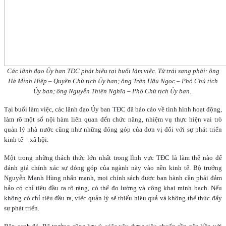
Các lãnh đạo Ủy ban TĐC phát biểu tại buổi làm việc. Từ trái sang phải: ông
Hà Minh Hiệp – Quyền Chủ tịch Ủy ban; ông Trần Hậu Ngọc – Phó Chủ tịch
Ủy ban; ông Nguyễn Thiện Nghĩa – Phó Chủ tịch Ủy ban.
Tại buổi làm việc, các lãnh đạo Ủy ban TĐC đã báo cáo về tình hình hoạt động,
làm rõ một số nội hàm liên quan đến chức năng, nhiệm vụ thực hiện vai trò
quản lý nhà nước cũng như những đóng góp của đơn vị đối với sự phát triển
kinh tế – xã hội.
Một trong những thách thức lớn nhất trong lĩnh vực TĐC là làm thế nào để
đánh giá chính xác sự đóng góp của ngành này vào nền kinh tế. Bộ trưởng
Nguyễn Mạnh Hùng nhấn mạnh, mọi chính sách được ban hành cần phải đảm
bảo có chỉ tiêu đầu ra rõ ràng, có thể đo lường và công khai minh bạch. Nếu
không có chỉ tiêu đầu ra, việc quản lý sẽ thiếu hiệu quả và không thể thúc đẩy
sự phát triển.