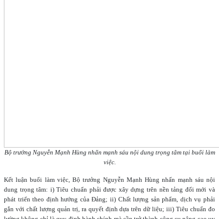
Bộ trưởng Nguyễn Mạnh Hùng nhấn mạnh sáu nội dung trọng tâm tại buổi làm
việc.
Kết luận buổi làm việc, Bộ trưởng Nguyễn Mạnh Hùng nhấn mạnh sáu nội
dung trọng tâm: i) Tiêu chuẩn phải được xây dựng trên nền tảng đổi mới và
phát triển theo định hướng của Đảng; ii) Chất lượng sản phẩm, dịch vụ phải
gắn với chất lượng quản trị, ra quyết định dựa trên dữ liệu; iii) Tiêu chuẩn đo
lường không chỉ là quy định hành chính mà cần trở thành công cụ nâng cao uy