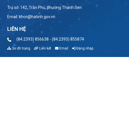
Trụ sở: 142, Trần Phú, phường Thành Sen
Email: khcn@hatinh.gov.vn
LIÊN HỆ
(84.2393) 856638 - (84.2393) 855874
Sơ đồ trang
Liên kết
Email
Đăng nhập