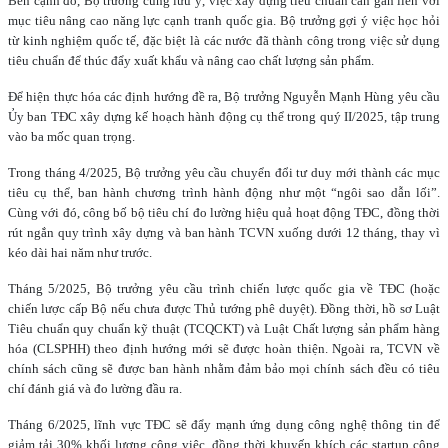
Bên cạnh đó, Bộ trưởng cũng lưu ý, việc xây dựng tiêu chuẩn cần gắn liền với
mục tiêu nâng cao năng lực cạnh tranh quốc gia. Bộ trưởng gợi ý việc học hỏi
từ kinh nghiệm quốc tế, đặc biệt là các nước đã thành công trong việc sử dụng
tiêu chuẩn để thúc đẩy xuất khẩu và nâng cao chất lượng sản phẩm.
Để hiện thực hóa các định hướng đề ra, Bộ trưởng Nguyễn Mạnh Hùng yêu cầu
Ủy ban TĐC xây dựng kế hoạch hành động cụ thể trong quý II/2025, tập trung
vào ba mốc quan trọng.
Trong tháng 4/2025, Bộ trưởng yêu cầu chuyển đổi tư duy mới thành các mục
tiêu cụ thể, ban hành chương trình hành động như một “ngôi sao dẫn lối”.
Cùng với đó, công bố bộ tiêu chí đo lường hiệu quả hoạt động TĐC, đồng thời
rút ngắn quy trình xây dựng và ban hành TCVN xuống dưới 12 tháng, thay vì
kéo dài hai năm như trước.
Tháng 5/2025, Bộ trưởng yêu cầu trình chiến lược quốc gia về TĐC (hoặc
chiến lược cấp Bộ nếu chưa được Thủ tướng phê duyệt). Đồng thời, hồ sơ Luật
Tiêu chuẩn quy chuẩn kỹ thuật (TCQCKT) và Luật Chất lượng sản phẩm hàng
hóa (CLSPHH) theo định hướng mới sẽ được hoàn thiện. Ngoài ra, TCVN về
chính sách cũng sẽ được ban hành nhằm đảm bảo mọi chính sách đều có tiêu
chí đánh giá và đo lường đầu ra.
Tháng 6/2025, lĩnh vực TĐC sẽ đẩy mạnh ứng dụng công nghệ thông tin để
giảm tải 30% khối lượng công việc, đồng thời khuyến khích các startup công