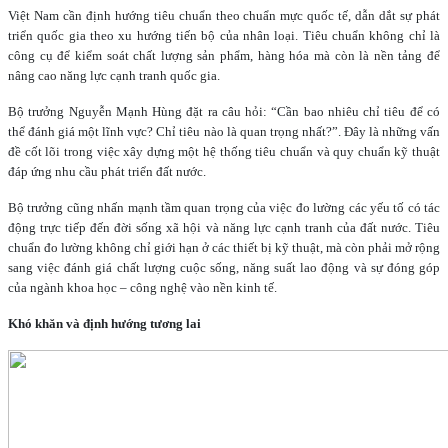
Việt Nam cần định hướng tiêu chuẩn theo chuẩn mực quốc tế, dẫn dắt sự phát
triển quốc gia theo xu hướng tiến bộ của nhân loại. Tiêu chuẩn không chỉ là
công cụ để kiểm soát chất lượng sản phẩm, hàng hóa mà còn là nền tảng để
nâng cao năng lực cạnh tranh quốc gia.
Bộ trưởng Nguyễn Mạnh Hùng đặt ra câu hỏi: “Cần bao nhiêu chỉ tiêu để có
thể đánh giá một lĩnh vực? Chỉ tiêu nào là quan trọng nhất?”. Đây là những vấn
đề cốt lõi trong việc xây dựng một hệ thống tiêu chuẩn và quy chuẩn kỹ thuật
đáp ứng nhu cầu phát triển đất nước.
Bộ trưởng cũng nhấn mạnh tầm quan trọng của việc đo lường các yếu tố có tác
động trực tiếp đến đời sống xã hội và năng lực cạnh tranh của đất nước. Tiêu
chuẩn đo lường không chỉ giới hạn ở các thiết bị kỹ thuật, mà còn phải mở rộng
sang việc đánh giá chất lượng cuộc sống, năng suất lao động và sự đóng góp
của ngành khoa học – công nghệ vào nền kinh tế.
Khó khăn và định hướng tương lai