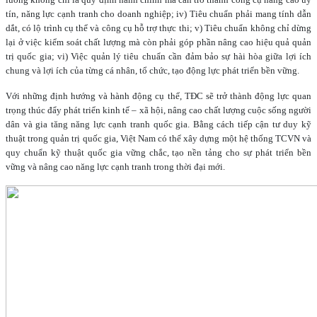
tín, năng lực cạnh tranh cho doanh nghiệp; iv) Tiêu chuẩn phải mang tính dẫn
dắt, có lộ trình cụ thể và công cụ hỗ trợ thực thi; v) Tiêu chuẩn không chỉ dừng
lại ở việc kiểm soát chất lượng mà còn phải góp phần nâng cao hiệu quả quản
trị quốc gia; vi) Việc quản lý tiêu chuẩn cần đảm bảo sự hài hòa giữa lợi ích
chung và lợi ích của từng cá nhân, tổ chức, tạo động lực phát triển bền vững.
Với những định hướng và hành động cụ thể, TĐC sẽ trở thành động lực quan
trọng thúc đẩy phát triển kinh tế – xã hội, nâng cao chất lượng cuộc sống người
dân và gia tăng năng lực cạnh tranh quốc gia. Bằng cách tiếp cận tư duy kỹ
thuật trong quản trị quốc gia, Việt Nam có thể xây dựng một hệ thống TCVN và
quy chuẩn kỹ thuật quốc gia vững chắc, tạo nền tảng cho sự phát triển bền
vững và nâng cao năng lực cạnh tranh trong thời đại mới.