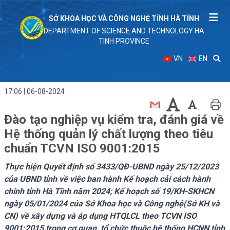
SỞ KHOA HỌC VÀ CÔNG NGHỆ TỈNH HÀ TĨNH
DEPARTMENT OF SCIENCE AND TECHNOLOGY HA
TINH PROVINCE
VN
EN
17:06 | 06-08-2024
Đào tạo nghiệp vụ kiểm tra, đánh giá về
Hệ thống quản lý chất lượng theo tiêu
chuẩn TCVN ISO 9001:2015
Thực hiện Quyết định số 3433/QĐ-UBND ngày 25/12/2023
của UBND tỉnh về việc ban hành Kế hoạch cải cách hành
chính tỉnh Hà Tĩnh năm 2024; Kế hoạch số 19/KH-SKHCN
ngày 05/01/2024 của Sở Khoa học và Công nghệ(Sở KH và
CN) về xây dựng và áp dụng HTQLCL theo TCVN ISO
9001:2015 trong cơ quan, tổ chức thuộc hệ thống HCNN tỉnh