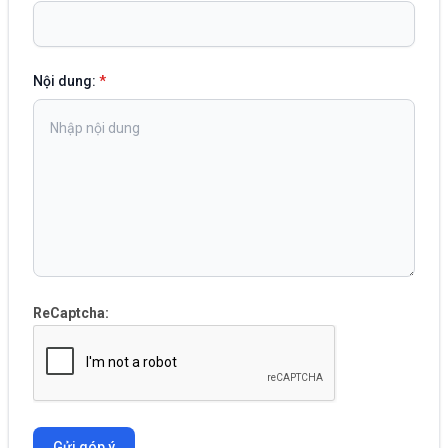
Nội dung:
*
ReCaptcha:
Gửi góp ý