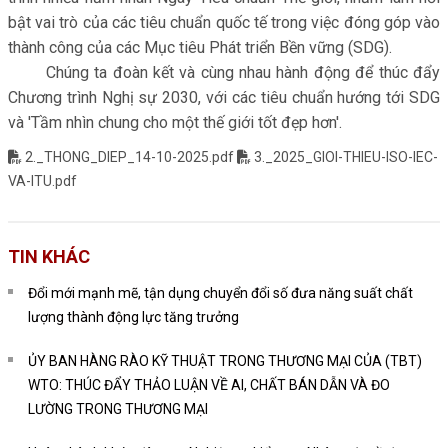
bật vai trò của các tiêu chuẩn quốc tế trong việc đóng góp vào
thành công của các Mục tiêu Phát triển Bền vững (SDG).
Chúng ta đoàn kết và cùng nhau hành động để thúc đẩy
Chương trình Nghị sự 2030, với các tiêu chuẩn hướng tới SDG
và 'Tầm nhìn chung cho một thế giới tốt đẹp hơn'.
2._THONG_DIEP_14-10-2025.pdf
3._2025_GIOI-THIEU-ISO-IEC-
VA-ITU.pdf
TIN KHÁC
Đổi mới mạnh mẽ, tận dụng chuyển đổi số đưa năng suất chất
lượng thành động lực tăng trưởng
ỦY BAN HÀNG RÀO KỸ THUẬT TRONG THƯƠNG MẠI CỦA (TBT)
WTO: THÚC ĐẨY THẢO LUẬN VỀ AI, CHẤT BÁN DẪN VÀ ĐO
LƯỜNG TRONG THƯƠNG MẠI