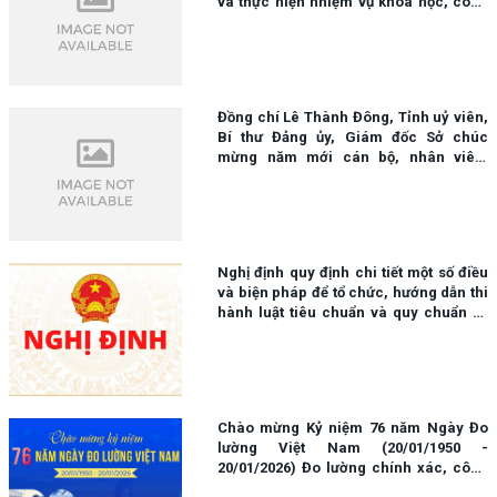
và thực hiện nhiệm vụ khoa học, công
nghệ và đổi mới sáng tạo sử dụng ngân
sách nhà nước.
Đồng chí Lê Thành Đông, Tỉnh uỷ viên,
Bí thư Đảng ủy, Giám đốc Sở chúc
mừng năm mới cán bộ, nhân viên,
người lao động tại Trạm kiểm định, đo
lường chất lượng
Nghị định quy định chi tiết một số điều
và biện pháp để tổ chức, hướng dẫn thi
hành luật tiêu chuẩn và quy chuẩn kỹ
thuật
Chào mừng Kỷ niệm 76 năm Ngày Đo
lường Việt Nam (20/01/1950 -
20/01/2026) Đo lường chính xác, công
bằng - Bảo đảm quyền lợi của nhà sản