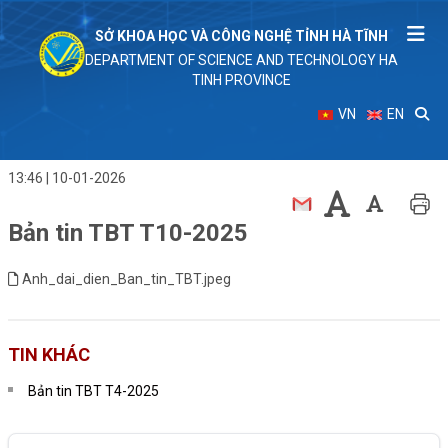
SỞ KHOA HỌC VÀ CÔNG NGHỆ TỈNH HÀ TĨNH
DEPARTMENT OF SCIENCE AND TECHNOLOGY HA
TINH PROVINCE
VN
EN
13:46 | 10-01-2026
Bản tin TBT T10-2025
Anh_dai_dien_Ban_tin_TBT.jpeg
TIN KHÁC
Bản tin TBT T4-2025