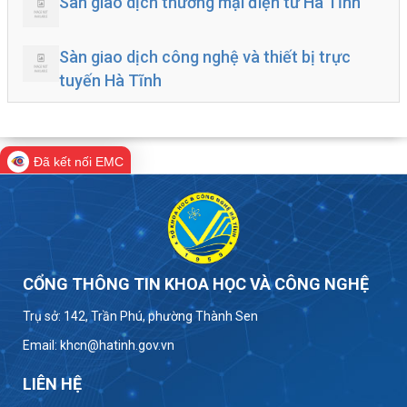
Sàn giao dịch thương mại điện tử Hà Tĩnh
Sàn giao dịch công nghệ và thiết bị trực
tuyến Hà Tĩnh
Đã kết nối EMC
CỔNG THÔNG TIN KHOA HỌC VÀ CÔNG NGHỆ
Trụ sở: 142, Trần Phú, phường Thành Sen
Email: khcn@hatinh.gov.vn
LIÊN HỆ