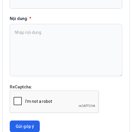
Nội dung:
*
ReCaptcha:
Gửi góp ý