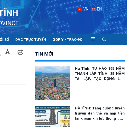
VN
EN
TĨNH
OVINCE
ỔI SỐ
DVC TRỰC TUYẾN
GÓP Ý - TRAO ĐỔI
TIN MỚI
Hà Tĩnh: TỰ HÀO 195 NĂM
THÀNH LẬP TỈNH, 35 NĂM
TÁI LẬP, TẠO ĐỘNG LỰC
BỨT PHÁ TRONG KỶ
NGUYÊN MỚI
HÀ TĨNH: Tăng cường tuyên
truyền dán thẻ và nạp tiền
tài khoản khi lưu thông trên
cao tốc Bắc - Nam