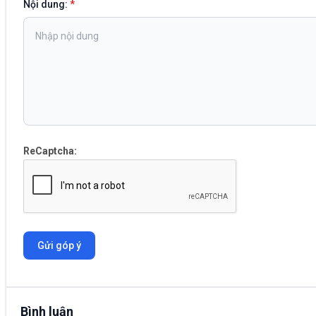
Nội dung:
*
ReCaptcha:
Gửi góp ý
Bình luận