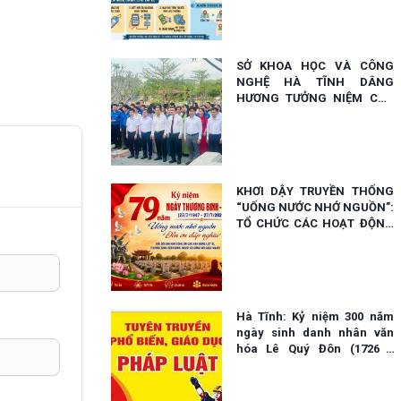
SỞ KHOA HỌC VÀ CÔNG
NGHỆ HÀ TĨNH DÂNG
HƯƠNG TƯỞNG NIỆM CÁC
ANH HÙNG LIỆT SỸ NHÂN
NGÀY 27/7
KHƠI DẬY TRUYỀN THỐNG
“UỐNG NƯỚC NHỚ NGUỒN”:
TỔ CHỨC CÁC HOẠT ĐỘNG
KỶ NIỆM NGÀY THƯƠNG
BINH - LIỆT SĨ (27/7/1947 -
27/7/2026)
Hà Tĩnh: Kỷ niệm 300 năm
ngày sinh danh nhân văn
hóa Lê Quý Đôn (1726 -
2026): tầm vóc một trí tuệ
Bách khoa Đại Việt