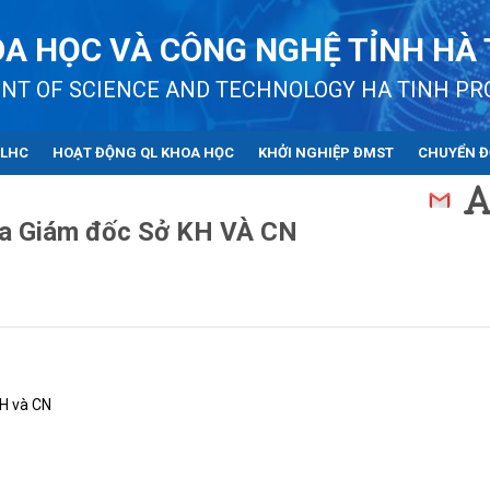
A HỌC VÀ CÔNG NGHỆ TỈNH HÀ 
NT OF SCIENCE AND TECHNOLOGY HA TINH PR
QLHC
HOẠT ĐỘNG QL KHOA HỌC
KHỞI NGHIỆP ĐMST
CHUYỂN Đ
của Giám đốc Sở KH VÀ CN
KH và CN