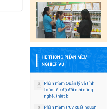
HỆ THỐNG PHẦN MỀM
NGHIỆP VỤ
Phần mềm Quản lý và tính
toán tốc độ đổi mới công
nghệ, thiết bị
Phần mềm truy xuất nguồn