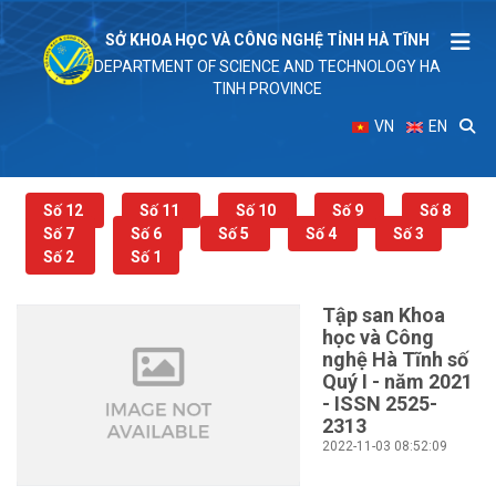
SỞ KHOA HỌC VÀ CÔNG NGHỆ TỈNH HÀ TĨNH
DEPARTMENT OF SCIENCE AND TECHNOLOGY HA
TINH PROVINCE
VN
EN
Số 12
Số 11
Số 10
Số 9
Số 8
Số 7
Số 6
Số 5
Số 4
Số 3
Số 2
Số 1
Tập san Khoa
học và Công
nghệ Hà Tĩnh số
Quý I - năm 2021
- ISSN 2525-
2313
2022-11-03 08:52:09