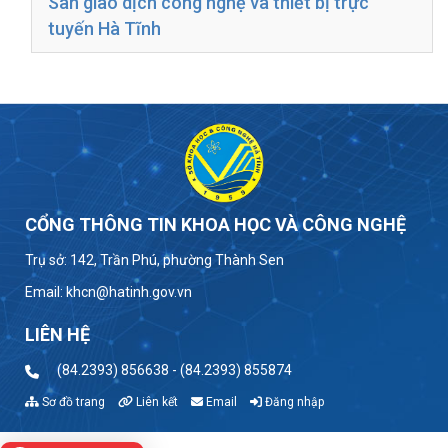
Sàn giao dịch công nghệ và thiết bị trực
tuyến Hà Tĩnh
CỔNG THÔNG TIN KHOA HỌC VÀ CÔNG NGHỆ
Trụ sở: 142, Trần Phú, phường Thành Sen
Email: khcn@hatinh.gov.vn
LIÊN HỆ
(84.2393) 856638 - (84.2393) 855874
Sơ đồ trang
Liên kết
Email
Đăng nhập