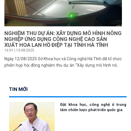
NGHIỆM THU DỰ ÁN: XÂY DỰNG MÔ HÌNH NÔNG
NGHIỆP ỨNG DỤNG CÔNG NGHỆ CAO SẢN
XUẤT HOA LAN HỒ ĐIỆP TẠI TỈNH HÀ TĨNH
16:01 | 15-08-2025
Ngày 12/08/2025 Sở Khoa học và Công nghệ Hà Tĩnh đã tổ chức
phiên họp hội đồng nghiệm thu dự án “Xây dựng mô hình nông
nghiệp ứng dụng công nghệ cao sản xuất hoa lan Hồ điệp tại tỉnh
Hà Tĩnh” thuộc chương trình “Hỗ trợ ứng dụng, chuyển giao tiến
bộ khoa học và công nghệ thúc đẩy phát triển kinh tế – xã hội
TIN MỚI
nông thôn, miền núi, vùng dân tộc thiểu số giai đoạn 2016 -
2025”, dự án ủy quyền cho địa phương quản lý.
Đặt khoa học, công nghệ ở trung
tâm chiến lược phát triển quốc gia