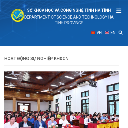
SỞ KHOA HỌC VÀ CÔNG NGHỆ TỈNH HÀ TĨNH
DEPARTMENT OF SCIENCE AND TECHNOLOGY HA
TINH PROVINCE
VN
EN
HOẠT ĐỘNG SỰ NGHIỆP KH&CN