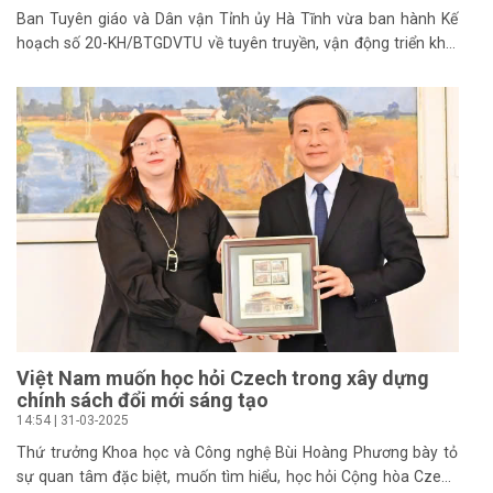
Ban Tuyên giáo và Dân vận Tỉnh ủy Hà Tĩnh vừa ban hành Kế
hoạch số 20-KH/BTGDVTU về tuyên truyền, vận động triển khai
thực hiện Dự án Đường sắt tốc độ cao trên trục Bắc - Nam đoạn
qua địa bàn tỉnh. Đây là nhiệm vụ trọng tâm nhằm tạo sự đồng
thuận, huy động sức mạnh của cả hệ thống chính trị và Nhân
dân, góp phần đưa dự án trọng điểm quốc gia sớm đi vào cuộc
sống.
Việt Nam muốn học hỏi Czech trong xây dựng
chính sách đổi mới sáng tạo
14:54 | 31-03-2025
Thứ trưởng Khoa học và Công nghệ Bùi Hoàng Phương bày tỏ
sự quan tâm đặc biệt, muốn tìm hiểu, học hỏi Cộng hòa Czech