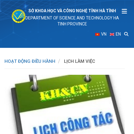
SỞ KHOA HỌC VÀ CÔNG NGHỆ TỈNH HÀ TĨNH
DEPARTMENT OF SCIENCE AND TECHNOLOGY HA
TINH PROVINCE
VN
EN
HOẠT ĐỘNG ĐIỀU HÀNH
LỊCH LÀM VIỆC