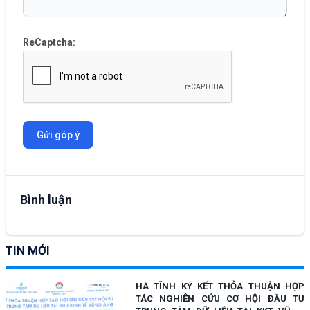
ReCaptcha:
Gửi góp ý
Bình luận
TIN MỚI
HÀ TĨNH KÝ KẾT THỎA THUẬN HỢP
TÁC NGHIÊN CỨU CƠ HỘI ĐẦU TƯ