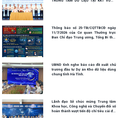
TRUNG TÂM DỮ LIỆU TẠI KKT VŨNG
ÁNG.
Thông báo số 25-TB/CQTTBCĐ ngày
11/7/2026 của Cơ quan Thường trực
Ban Chỉ đạo Trung ương, Tổng Bí thư,
Chủ tịch nước Tô Lâm đã thẳng thắn
nêu rõ Ba nghịch lý lớn và yêu cầu
toàn hệ thống phải siết chặt kỷ luật, dồn
lực lấy "Dữ liệu" làm mũi nhọn đột phá
ngay trong năm 2026.
UBND tỉnh nghe báo cáo đề xuất chủ
trương đầu tư Dự án Kho dữ liệu dùng
chung tỉnh Hà Tĩnh.
Lãnh đạo Sở chúc mừng Trung tâm
Khoa học, Công nghệ và Chuyển đổi số
hoàn thành vượt tiến độ chỉ tiêu cài đặt
ứng dụng i-HaTinh