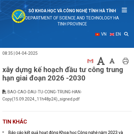
SỞ KHOA HỌC VÀ CÔNG NGHỆ TỈNH HÀ TĨNH
DEPARTMENT OF SCIENCE AND TECHNOLOGY HA
TINH PROVINCE
VN
EN
08:35 | 04-04-2025
xây dựng kế hoạch đầu tư công trung
hạn giai đoạn 2026 -2030
BAO-CAO-DAU-TU-CONG-TRUNG-HAN-
Copy(15.09.2024_11h48p24)_signed.pdf
TIN KHÁC
Báo cáo kết quả hoạt động Khoa học Công nghệ năm 2023 và