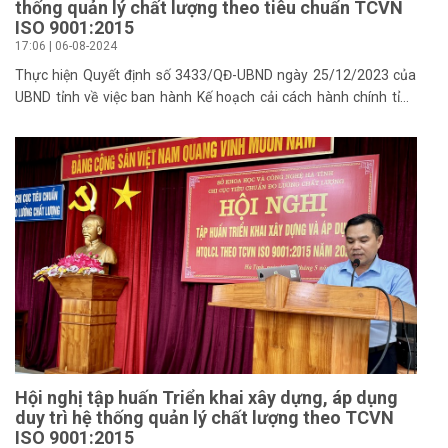
thống quản lý chất lượng theo tiêu chuẩn TCVN
ISO 9001:2015
17:06 | 06-08-2024
Thực hiện Quyết định số 3433/QĐ-UBND ngày 25/12/2023 của
UBND tỉnh về việc ban hành Kế hoạch cải cách hành chính tỉnh
Hà Tĩnh năm 2024; Kế hoạch số 19/KH-SKHCN ngày 05/01/2024
của Sở Khoa học và Công nghệ(Sở KH và CN) về xây dựng và áp
dụng HTQLCL theo TCVN ISO 9001:2015 trong cơ quan, tổ chức
thuộc hệ thống HCNN tỉnh Hà Tĩnh năm 2024. Sáng ngày
06/8/2024, Sở KH và CN phối hợp với Công ty Cổ phần Chứng
nhận WCERT tổ chức khóa đào tạo nghiệp vụ kiểm tra, đánh giá
về Hệ thống quản lý chất lượng theo tiêu chuẩn TCVN ISO
9001:2015 trong các cơ quan, tổ chức thuộc hệ thống hành
chính nhà nước.
Hội nghị tập huấn Triển khai xây dựng, áp dụng
duy trì hệ thống quản lý chất lượng theo TCVN
ISO 9001:2015