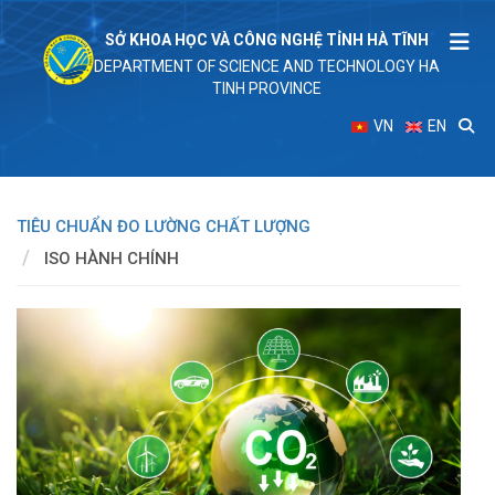
SỞ KHOA HỌC VÀ CÔNG NGHỆ TỈNH HÀ TĨNH
DEPARTMENT OF SCIENCE AND TECHNOLOGY HA
TINH PROVINCE
VN
EN
TIÊU CHUẨN ĐO LƯỜNG CHẤT LƯỢNG
ISO HÀNH CHÍNH