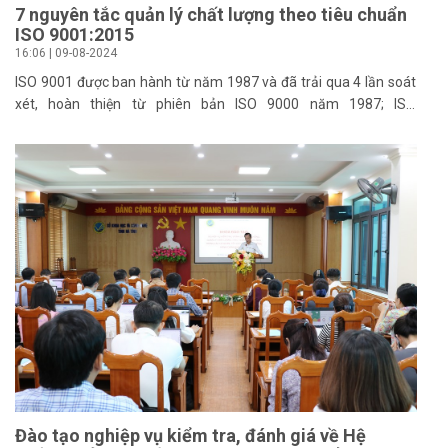
7 nguyên tắc quản lý chất lượng theo tiêu chuẩn
ISO 9001:2015
16:06 | 09-08-2024
ISO 9001 được ban hành từ năm 1987 và đã trải qua 4 lần soát
xét, hoàn thiện từ phiên bản ISO 9000 năm 1987; ISO
9001:1994; ISO 9001:2000; ISO 9001:2008 và ISO 9001:2015 là
phiên bản cập nhật mới nhất hiện nay. Tên đầy đủ của tiêu
chuẩn là ISO 9001:2015 – Hệ thống quản lý chất lượng – Các
yêu cầu.
Đào tạo nghiệp vụ kiểm tra, đánh giá về Hệ