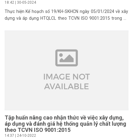
18:42 | 30-05-2024
Thực hiện Kế hoạch số 19/KH-SKHCN ngày 05/01/2024 về xây
dựng và áp dụng HTQLCL theo TCVN ISO 9001:2015 trong cơ
quan, tổ chức thuộc hệ thống HCNN tỉnh Hà Tĩnh năm 2024 của
Sở Khoa học và Công nghệ; Kế hoạch tổ chức Hội nghị tập huấn
triển khai xây dựng, áp dụng, duy trì và cải tiến HTQLCL theo
TCVN ISO 9001:2015 năm 2024.
Tập huấn nâng cao nhận thức về việc xây dựng,
áp dụng và đánh giá hệ thống quản lý chất lượng
theo TCVN ISO 9001:2015
14:37 | 24-10-2022