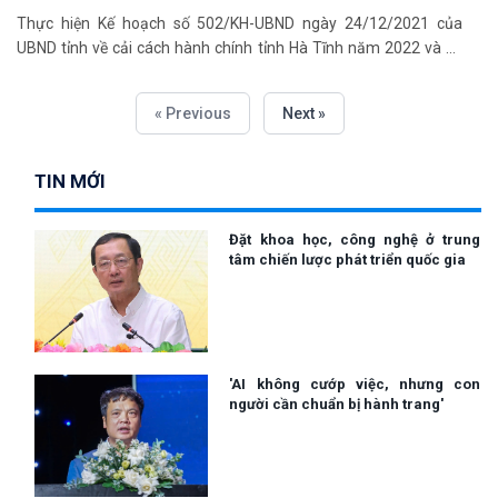
Thực hiện Kế hoạch số 502/KH-UBND ngày 24/12/2021 của
UBND tỉnh về cải cách hành chính tỉnh Hà Tĩnh năm 2022 và Kế
hoạch 44/KH-SKHCN ngày 14/01/2022 về việc xây dựng và áp
dụng hệ thống quản lý chất lượng (HTQLCL) theo TCVN ISO
« Previous
Next »
9001:2015 trong cơ quan thuộc hệ thống hành chính nhà nước
năm 2022 của Sở Khoa học và Công nghệ.
TIN MỚI
Đặt khoa học, công nghệ ở trung
tâm chiến lược phát triển quốc gia
'AI không cướp việc, nhưng con
người cần chuẩn bị hành trang'