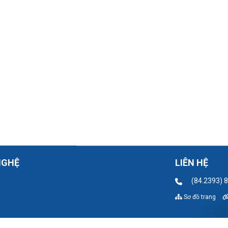
NGHỆ
LIÊN HỆ
(84.2393) 
Sơ đồ trang