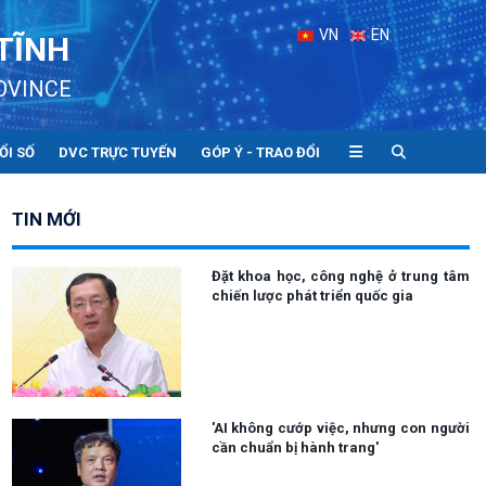
VN
EN
TĨNH
OVINCE
ỔI SỐ
DVC TRỰC TUYẾN
GÓP Ý - TRAO ĐỔI
TIN MỚI
Đặt khoa học, công nghệ ở trung tâm
chiến lược phát triển quốc gia
'AI không cướp việc, nhưng con người
cần chuẩn bị hành trang'