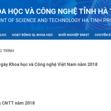
A HỌC VÀ CÔNG NGHỆ TỈNH HÀ 
NT OF SCIENCE AND TECHNOLOGY HA TINH PR
QLHC
HOẠT ĐỘNG QL KHOA HỌC
KHỞI NGHIỆP ĐMST
CHUYỂN Đ
G TRÌNH
Ngày Khoa học và Công nghệ Việt Nam năm 2018
g CNTT năm 2018