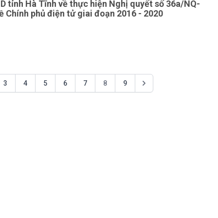
 tỉnh Hà Tĩnh về thực hiện Nghị quyết số 36a/NQ-
ề Chính phủ điện tử giai đoạn 2016 - 2020
3
4
5
6
7
8
9