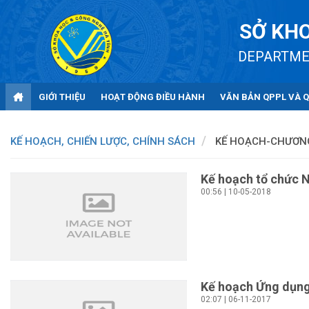
SỞ KHO
DEPARTME
GIỚI THIỆU
HOẠT ĐỘNG ĐIỀU HÀNH
VĂN BẢN QPPL VÀ 
KẾ HOẠCH, CHIẾN LƯỢC, CHÍNH SÁCH
KẾ HOẠCH-CHƯƠN
Kế hoạch tổ chức 
00:56 | 10-05-2018
Kế hoạch Ứng dụn
02:07 | 06-11-2017