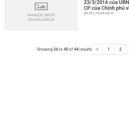
23/3/2016 của UBND
CP của Chính phủ v
00:59 | 19-04-2016
Showing
36
to
40
of
44
results
1
2