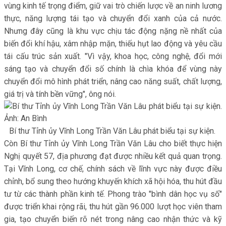
vùng kinh tế trọng điểm, giữ vai trò chiến lược về an ninh lương
thực, năng lượng tái tạo và chuyển đổi xanh của cả nước.
Nhưng đây cũng là khu vực chịu tác động nặng nề nhất của
biến đổi khí hậu, xâm nhập mặn, thiếu hụt lao động và yêu cầu
tái cấu trúc sản xuất. "Vì vậy, khoa học, công nghệ, đổi mới
sáng tạo và chuyển đổi số chính là chìa khóa để vùng này
chuyển đổi mô hình phát triển, nâng cao năng suất, chất lượng,
giá trị và tính bền vững", ông nói.
Bí thư Tỉnh ủy Vĩnh Long Trần Văn Lâu phát biểu tại sự kiện.
Còn Bí thư Tỉnh ủy Vĩnh Long Trần Văn Lâu cho biết thực hiện
Nghị quyết 57, địa phương đạt được nhiều kết quả quan trọng.
Tại Vĩnh Long, cơ chế, chính sách về lĩnh vực này được điều
chỉnh, bổ sung theo hướng khuyến khích xã hội hóa, thu hút đầu
tư từ các thành phần kinh tế. Phong trào "bình dân học vụ số"
được triển khai rộng rãi, thu hút gần 96.000 lượt học viên tham
gia, tạo chuyển biến rõ nét trong nâng cao nhận thức và kỹ