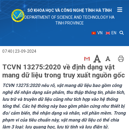
SỞ KHOA HỌC VÀ CÔNG NGHỆ TỈNH HÀ TĨNH
DEPARTMENT OF SCIENCE AND TECHNOLOGY HA
TINH PROVINCE
VN
EN
07:40 | 23-09-2024
TCVN 13275:2020 về định dạng vật
mang dữ liệu trong truy xuất nguồn gốc
TCVN 13275:2020 nêu rõ, vật mang dữ liệu bao gồm công
nghệ để nhận dạng sản phẩm, thu thập thông tin, phân tích,
lưu trữ và truyền dữ liệu cũng như tích hợp vào hệ thống
tổng thể. Các hệ thống này bao gồm phần cứng như thiết bị
đo/ cảm biến, thẻ nhận dạng và nhãn, với phần mềm. Trong
phạm vi của tiêu chuẩn này, vật mang dữ liệu có thể chia
làm 3 loại: lưu quang học, lưu từ tính và lưu điện tử.