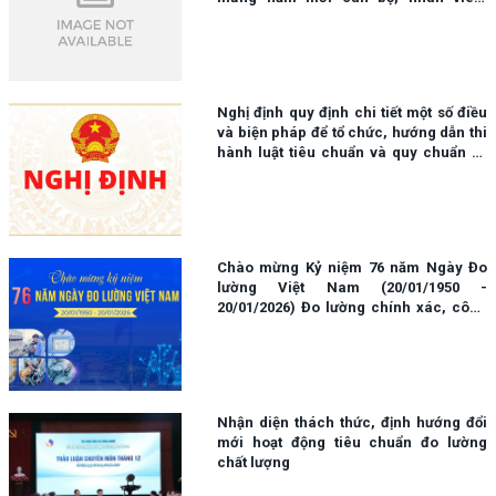
người lao động tại Trạm kiểm định, đo
lường chất lượng
Nghị định quy định chi tiết một số điều
và biện pháp để tổ chức, hướng dẫn thi
hành luật tiêu chuẩn và quy chuẩn kỹ
thuật
Chào mừng Kỷ niệm 76 năm Ngày Đo
lường Việt Nam (20/01/1950 -
20/01/2026) Đo lường chính xác, công
bằng - Bảo đảm quyền lợi của nhà sản
xuất và người tiêu dùng.
Nhận diện thách thức, định hướng đổi
mới hoạt động tiêu chuẩn đo lường
chất lượng