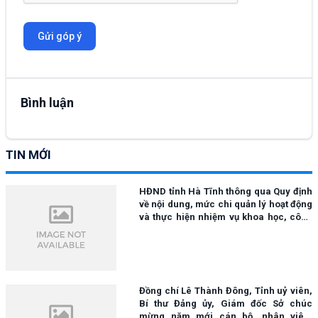
Gửi góp ý
Bình luận
TIN MỚI
HĐND tỉnh Hà Tĩnh thông qua Quy định
về nội dung, mức chi quản lý hoạt động
và thực hiện nhiệm vụ khoa học, công
nghệ và đổi mới sáng tạo sử dụng ngân
sách nhà nước.
Đồng chí Lê Thành Đông, Tỉnh uỷ viên,
Bí thư Đảng ủy, Giám đốc Sở chúc
mừng năm mới cán bộ, nhân viên,