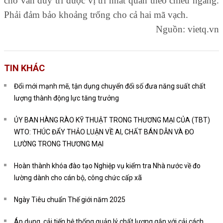
cho vẫn duy trì được vị trí nhất quán theo chiều ngang.
Phải đảm bảo khoảng trống cho cả hai mã vạch.
Nguồn: vietq.vn
TIN KHÁC
Đổi mới mạnh mẽ, tận dụng chuyển đổi số đưa năng suất chất
lượng thành động lực tăng trưởng
ỦY BAN HÀNG RÀO KỸ THUẬT TRONG THƯƠNG MẠI CỦA (TBT)
WTO: THÚC ĐẨY THẢO LUẬN VỀ AI, CHẤT BÁN DẪN VÀ ĐO
LƯỜNG TRONG THƯƠNG MẠI
Hoàn thành khóa đào tạo Nghiệp vụ kiểm tra Nhà nước về đo
lường dành cho cán bộ, công chức cấp xã
Ngày Tiêu chuẩn Thế giới năm 2025
Áp dụng, cải tiến hệ thống quản lý chất lượng gắn với cải cách