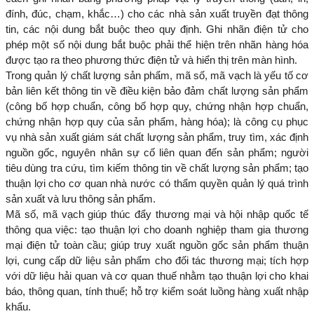
đính, đúc, chạm, khắc…) cho các nhà sản xuất truyền đạt thông
tin, các nội dung bắt buộc theo quy định. Ghi nhãn điện tử cho
phép một số nội dung bắt buộc phải thể hiện trên nhãn hàng hóa
được tạo ra theo phương thức điện tử và hiển thị trên màn hình.
Trong quản lý chất lượng sản phẩm, mã số, mã vạch là yếu tố cơ
bản liên kết thông tin về điều kiện bảo đảm chất lượng sản phẩm
(công bố hợp chuẩn, công bố hợp quy, chứng nhận hợp chuẩn,
chứng nhận hợp quy của sản phẩm, hàng hóa); là công cụ phục
vụ nhà sản xuất giám sát chất lượng sản phẩm, truy tìm, xác định
nguồn gốc, nguyên nhân sự cố liên quan đến sản phẩm; người
tiêu dùng tra cứu, tìm kiếm thông tin về chất lượng sản phẩm; tạo
thuận lợi cho cơ quan nhà nước có thẩm quyền quản lý quá trình
sản xuất và lưu thông sản phẩm.
Mã số, mã vạch giúp thúc đẩy thương mại và hội nhập quốc tế
thông qua việc: tạo thuận lợi cho doanh nghiệp tham gia thương
mại điện tử toàn cầu; giúp truy xuất nguồn gốc sản phẩm thuận
lợi, cung cấp dữ liệu sản phẩm cho đối tác thương mại; tích hợp
với dữ liệu hải quan và cơ quan thuế nhằm tạo thuận lợi cho khai
báo, thông quan, tính thuế; hỗ trợ kiểm soát luồng hàng xuất nhập
khẩu.