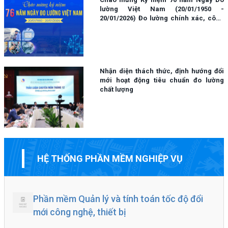
lường Việt Nam (20/01/1950 -
20/01/2026) Đo lường chính xác, công
bằng - Bảo đảm quyền lợi của nhà sản
xuất và người tiêu dùng.
Nhận diện thách thức, định hướng đổi
mới hoạt động tiêu chuẩn đo lường
chất lượng
HỆ THỐNG PHẦN MỀM NGHIỆP VỤ
Phần mềm Quản lý và tính toán tốc độ đổi
mới công nghệ, thiết bị