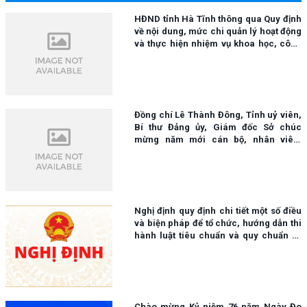
HĐND tỉnh Hà Tĩnh thông qua Quy định
về nội dung, mức chi quản lý hoạt động
và thực hiện nhiệm vụ khoa học, công
nghệ và đổi mới sáng tạo sử dụng ngân
sách nhà nước.
Đồng chí Lê Thành Đông, Tỉnh uỷ viên,
Bí thư Đảng ủy, Giám đốc Sở chúc
mừng năm mới cán bộ, nhân viên,
người lao động tại Trạm kiểm định, đo
lường chất lượng
Nghị định quy định chi tiết một số điều
và biện pháp để tổ chức, hướng dẫn thi
hành luật tiêu chuẩn và quy chuẩn kỹ
thuật
Chào mừng Kỷ niệm 76 năm Ngày Đo