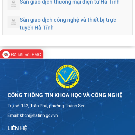
Sàn giao dịch thương mại điện tử Hà Tĩnh
Sàn giao dịch công nghệ và thiết bị trực
tuyến Hà Tĩnh
Đã kết nối EMC
CỔNG THÔNG TIN KHOA HỌC VÀ CÔNG NGHỆ
Trụ sở: 142, Trần Phú, phường Thành Sen
Email: khcn@hatinh.gov.vn
LIÊN HỆ