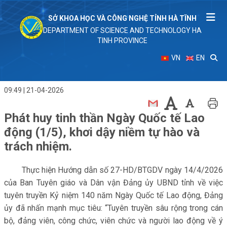
SỞ KHOA HỌC VÀ CÔNG NGHỆ TỈNH HÀ TĨNH
DEPARTMENT OF SCIENCE AND TECHNOLOGY HA
TINH PROVINCE
VN
EN
09:49 | 21-04-2026
Phát huy tinh thần Ngày Quốc tế Lao
động (1/5), khơi dậy niềm tự hào và
trách nhiệm.
Thực hiện Hướng dẫn số 27-HD/BTGDV ngày 14/4/2026
của Ban Tuyên giáo và Dân vận Đảng ủy UBND tỉnh về việc
tuyên truyền Kỷ niệm 140 năm Ngày Quốc tế Lao động, Đảng
ủy đã nhấn mạnh mục tiêu: “Tuyên truyền sâu rộng trong cán
bộ, đảng viên, công chức, viên chức và người lao động về ý