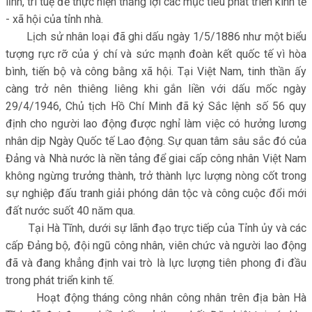
lĩnh, trí tuệ để thực hiện thắng lợi các mục tiêu phát triển kinh tế
- xã hội của tỉnh nhà.
Lịch sử nhân loại đã ghi dấu ngày 1/5/1886 như một biểu
tượng rực rỡ của ý chí và sức mạnh đoàn kết quốc tế vì hòa
bình, tiến bộ và công bằng xã hội. Tại Việt Nam, tinh thần ấy
càng trở nên thiêng liêng khi gắn liền với dấu mốc ngày
29/4/1946, Chủ tịch Hồ Chí Minh đã ký Sắc lệnh số 56 quy
định cho người lao động được nghỉ làm việc có hưởng lương
nhân dịp Ngày Quốc tế Lao động. Sự quan tâm sâu sắc đó của
Đảng và Nhà nước là nền tảng để giai cấp công nhân Việt Nam
không ngừng trưởng thành, trở thành lực lượng nòng cốt trong
sự nghiệp đấu tranh giải phóng dân tộc và công cuộc đổi mới
đất nước suốt 40 năm qua.
Tại Hà Tĩnh, dưới sự lãnh đạo trực tiếp của Tỉnh ủy và các
cấp Đảng bộ, đội ngũ công nhân, viên chức và người lao động
đã và đang khẳng định vai trò là lực lượng tiên phong đi đầu
trong phát triển kinh tế.
Hoạt động tháng công nhân công nhân trên địa bàn Hà