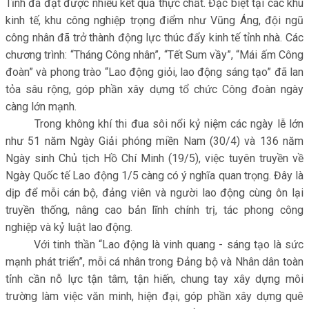
Tĩnh đã đạt được nhiều kết quả thực chất. Đặc biệt tại các khu
kinh tế, khu công nghiệp trọng điểm như Vũng Áng, đội ngũ
công nhân đã trở thành động lực thúc đẩy kinh tế tỉnh nhà. Các
chương trình: “Tháng Công nhân”, “Tết Sum vầy”, “Mái ấm Công
đoàn” và phong trào “Lao động giỏi, lao động sáng tạo” đã lan
tỏa sâu rộng, góp phần xây dựng tổ chức Công đoàn ngày
càng lớn mạnh.
Trong không khí thi đua sôi nổi kỷ niệm các ngày lễ lớn
như 51 năm Ngày Giải phóng miền Nam (30/4) và 136 năm
Ngày sinh Chủ tịch Hồ Chí Minh (19/5), việc tuyên truyền về
Ngày Quốc tế Lao động 1/5 càng có ý nghĩa quan trọng. Đây là
dịp để mỗi cán bộ, đảng viên và người lao động cùng ôn lại
truyền thống, nâng cao bản lĩnh chính trị, tác phong công
nghiệp và kỷ luật lao động.
Với tinh thần “Lao động là vinh quang - sáng tạo là sức
mạnh phát triển”, mỗi cá nhân trong Đảng bộ và Nhân dân toàn
tỉnh cần nỗ lực tận tâm, tận hiến, chung tay xây dựng môi
trường làm việc văn minh, hiện đại, góp phần xây dựng quê