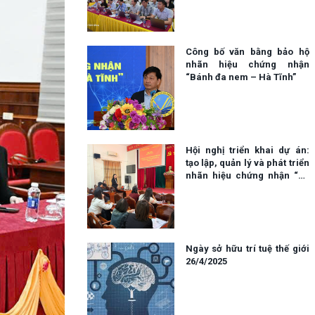
quả áp dụng, phạm vi ảnh
hưởng của đề tài khoa học
đợt 1 năm 2026
Công bố văn bằng bảo hộ
nhãn hiệu chứng nhận
“Bánh đa nem – Hà Tĩnh”
Hội nghị triển khai dự án:
tạo lập, quản lý và phát triển
nhãn hiệu chứng nhận “gà
đồi Hương Sơn” cho sản
phẩm gà thịt của tỉnh Hà
Tĩnh
Ngày sở hữu trí tuệ thế giới
26/4/2025