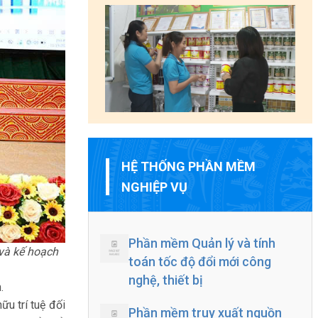
HỆ THỐNG PHẦN MỀM
NGHIỆP VỤ
Phần mềm Quản lý và tính
 và kế hoạch
toán tốc độ đổi mới công
nghệ, thiết bị
.
ữu trí tuệ đối
Phần mềm truy xuất nguồn