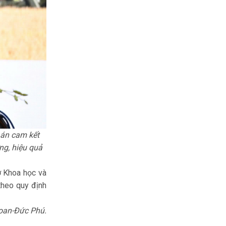
 án cam kết
ng, hiệu quả
ở Khoa học và
theo quy định
oan-Đức Phú.