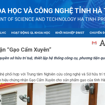
A HỌC VÀ CÔNG NGHỆ TỈNH HÀ 
NT OF SCIENCE AND TECHNOLOGY HA TINH PR
QLHC
HOẠT ĐỘNG QL KHOA HỌC
KHỞI NGHIỆP ĐMST
CHUYỂN Đ
nhận “Gạo Cẩm Xuyên”
yền sở hữu trí tuệ, thiết lập hệ thống công cụ, phương tiện qu
ệ phối hợp với Trung tâm Nghiên cứu công nghệ và Sở hữu trí 
 nhãn hiệu chứng nhận Gạo Cẩm Xuyên cho sản phẩm gạo của tỉnh Hà