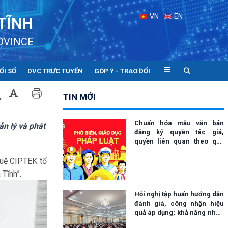
VN
EN
TĨNH
OVINCE
ỔI SỐ
DVC TRỰC TUYẾN
GÓP Ý - TRAO ĐỔI
TIN MỚI
Chuẩn hóa mẫu văn bản
ản lý và phát
đăng ký quyền tác giả,
quyền liên quan theo quy
định mới
tuệ CIPTEK tổ
 Tĩnh”.
Hội nghị tập huấn hướng dẫn
đánh giá, công nhận hiệu
quả áp dụng; khả năng nhân
rộng của sáng kiến; hiệu