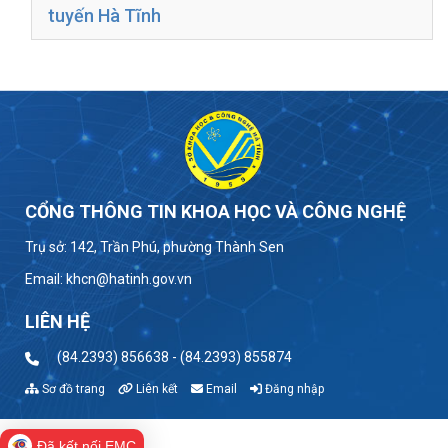
tuyến Hà Tĩnh
CỔNG THÔNG TIN KHOA HỌC VÀ CÔNG NGHỆ
Trụ sở: 142, Trần Phú, phường Thành Sen
Email: khcn@hatinh.gov.vn
LIÊN HỆ
(84.2393) 856638 - (84.2393) 855874
Sơ đồ trang
Liên kết
Email
Đăng nhập
Đã kết nối EMC