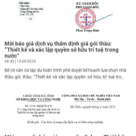
Mời báo giá dịch vụ thẩm định giá gói thầu:
“Thiết kế và xác lập quyền sở hữu trí tuệ trong
nước"
08:43 | 13-09-2024
Để có căn cứ lập dự toán trình phê duyệt kế hoạch lựa chọn nhà
thầu gói thầu: “Thiết kế và xác lập quyền sở hữu trí tuệ trong
nước" (có phụ lục chi tiết kèm theo), Sở Khoa học và ông nghệ
Hà Tĩnh đề nghị các đơn vị đủ điều kiện kinh doanh dịch vụ thẩm
định giá gửi báo giá chi phí thẩm định giá gói thầu nêu trên và hồ
sơ năng lực thẩm định giá của đơn vị về Sở Khoa học và ông
nghệ Hà Tĩnh trước 17 giờ ngày 16/9/2024 theo địa chỉ: số 142
Trần Phú thành phố Hà Tĩnh tỉnh Hà Tĩnh. Thông tin chi tiết xin
liên hệ: Bà Uông Thị Kim Dung - Chuyên viên phòng Quản lý ông
nghệ - Chuyên ngành, Sở Khoa học và ông nghệ Hà Tĩnh. Điện