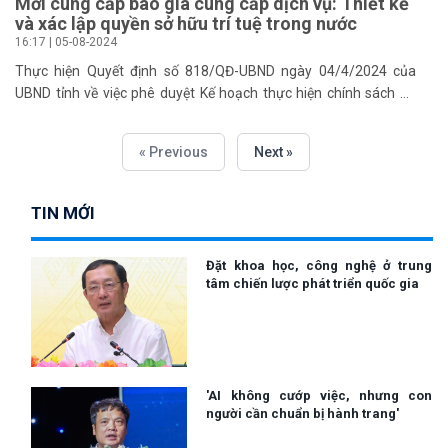
Mời cung cấp báo giá cung cấp dịch vụ: Thiết kế
thoại: 0918639976. Rất mong nhận được sự hợp tác của Quý
và xác lập quyền sở hữu trí tuệ trong nước
đơn vị./.
16:17 | 05-08-2024
Thực hiện Quyết định số 818/QĐ-UBND ngày 04/4/2024 của
UBND tỉnh về việc phê duyệt Kế hoạch thực hiện chính sách hỗ
trợ phát triển khoa học và công nghệ tỉnh Hà Tĩnh năm 2024; Sở
Khoa học và Công nghệ triển khai thực hiện nội dung Hỗ trợ thiết
« Previous
Next »
kế và xác lập quyền sở hữu trí tuệ trong nước.
TIN MỚI
Đặt khoa học, công nghệ ở trung
tâm chiến lược phát triển quốc gia
'AI không cướp việc, nhưng con
người cần chuẩn bị hành trang'