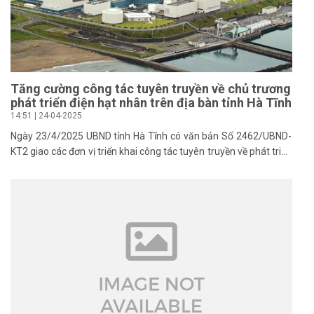
Tăng cường công tác tuyên truyền về chủ trương
phát triển điện hạt nhân trên địa bàn tỉnh Hà Tĩnh
14:51 | 24-04-2025
Ngày 23/4/2025 UBND tỉnh Hà Tĩnh có văn bản Số 2462/UBND-
KT2 giao các đơn vị triển khai công tác tuyên truyền về phát triển
điện hạt nhân theo Hướng dẫn số 05-HD/BTGDVTU ngày
14/4/2025 của Ban Tuyên giáo Dân vận tỉnh ủy về việc tuyên
truyền về chủ trương và nhiệm vụ phát triển điện hạt nhân và
nhiệm vụ phát triển năng lượng góp phần đảm bảo an ninh năng
lượng quốc gia trong tình hình mới.