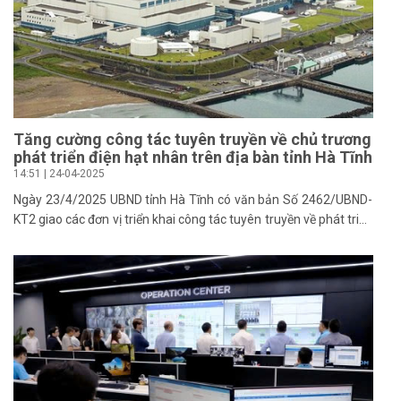
Tăng cường công tác tuyên truyền về chủ trương
phát triển điện hạt nhân trên địa bàn tỉnh Hà Tĩnh
14:51 | 24-04-2025
Ngày 23/4/2025 UBND tỉnh Hà Tĩnh có văn bản Số 2462/UBND-
KT2 giao các đơn vị triển khai công tác tuyên truyền về phát triển
điện hạt nhân theo Hướng dẫn số 05-HD/BTGDVTU ngày
14/4/2025 của Ban Tuyên giáo Dân vận tỉnh ủy về việc tuyên
truyền về chủ trương và nhiệm vụ phát triển điện hạt nhân và
nhiệm vụ phát triển năng lượng góp phần đảm bảo an ninh năng
lượng quốc gia trong tình hình mới.