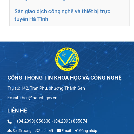
Sàn giao dịch công nghệ và thiết bị trực
tuyến Hà Tĩnh
CỔNG THÔNG TIN KHOA HỌC VÀ CÔNG NGHỆ
Trụ sở: 142, Trần Phú, phường Thành Sen
Email: khcn@hatinh.gov.vn
LIÊN HỆ
(84.2393) 856638 - (84.2393) 855874
Sơ đồ trang
Liên kết
Email
Đăng nhập