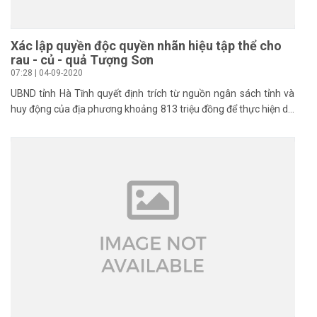
Xác lập quyền độc quyền nhãn hiệu tập thể cho
rau - củ - quả Tượng Sơn
07:28 | 04-09-2020
UBND tỉnh Hà Tĩnh quyết định trích từ nguồn ngân sách tỉnh và
huy động của địa phương khoảng 813 triệu đồng để thực hiện dự
án "Tạo lập, quản lý và phát triển nhãn hiệu tập thể “Tượng Sơn”
dùng cho sản phẩm rau, củ, quả của xã Tượng Sơn, huyện
Thạch Hà.