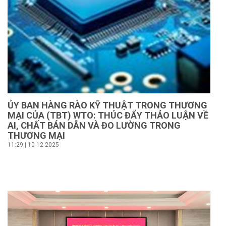
ỦY BAN HÀNG RÀO KỸ THUẬT TRONG THƯƠNG
MẠI CỦA (TBT) WTO: THÚC ĐẨY THẢO LUẬN VỀ
AI, CHẤT BÁN DẪN VÀ ĐO LƯỜNG TRONG
THƯƠNG MẠI
11:29 | 10-12-2025