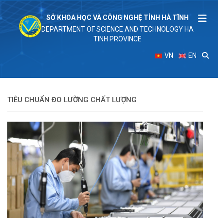
SỞ KHOA HỌC VÀ CÔNG NGHỆ TỈNH HÀ TĨNH
DEPARTMENT OF SCIENCE AND TECHNOLOGY HA
TINH PROVINCE
VN
EN
TIÊU CHUẨN ĐO LƯỜNG CHẤT LƯỢNG