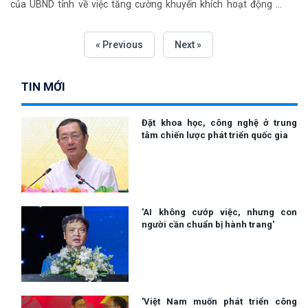
của UBND tỉnh về việc tăng cường khuyến khích hoạt động sở
hữu trí tuệ trên địa bàn tỉnh Hà Tĩnh và nâng cao nhận thức cho
các cán bộ quản lý, hộ dân vùng chỉ dẫn địa lý kiến thức về sở
« Previous
Next »
hữu trí tuệ. Ngày 22/8 vừa qua, Sở KH&CN phối hợp với Cục Sở
hữu trí tuệ và UBND huyện Hương Khê tổ chức Hội nghị Quản lý
và sử dụng chỉ dẫn địa lý đối với các đặc sản địa phương.
TIN MỚI
Đặt khoa học, công nghệ ở trung
tâm chiến lược phát triển quốc gia
'AI không cướp việc, nhưng con
người cần chuẩn bị hành trang'
'Việt Nam muốn phát triển công