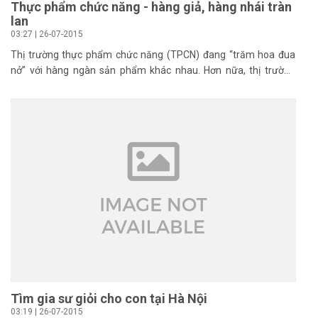
Thực phẩm chức năng - hàng giả, hàng nhái tràn
lan
03:27 | 26-07-2015
Thị trường thực phẩm chức năng (TPCN) đang “trăm hoa đua
nở” với hàng ngàn sản phẩm khác nhau. Hơn nữa, thị trường
TPCN không chỉ có kinh doanh đa cấp, bán hàng qua mạng mà
hiện nay hầu hết nhà thuốc, siêu thị, thậm chí là cửa hàng tạp
hóa cũng kinh doanh TPCN. Tuy nhiên, đáng báo động hơn khi
thị trường TPCN đang rất hỗn loạn, tràn lan sản phẩm kém chất
lượng, hàng giả, hàng nhái nhưng lại được quảng cáo quá mức
như “thần dược”...
Tìm gia sư giỏi cho con tại Hà Nội
03:19 | 26-07-2015