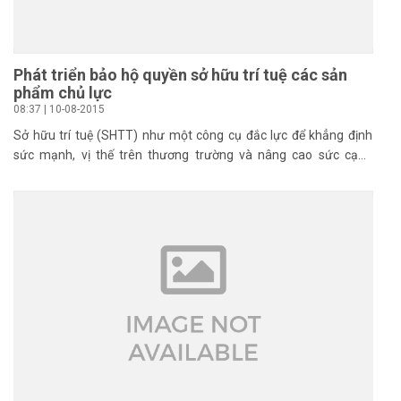
Phát triển bảo hộ quyền sở hữu trí tuệ các sản
phẩm chủ lực
08:37 | 10-08-2015
Sở hữu trí tuệ (SHTT) như một công cụ đắc lực để khẳng định
sức mạnh, vị thế trên thương trường và nâng cao sức cạnh
tranh của nền kinh tế. Vì vậy, bảo hộ SHTT các sản phẩm, ngành
hàng chủ yếu trên địa bàn tỉnh là hết sức cần thiết nhằm mở
rộng thị trường, xây dựng hình ảnh, quảng bá nâng cao giá trị
sản phẩm trong quá trình hội nhập kinh tế quốc tế.